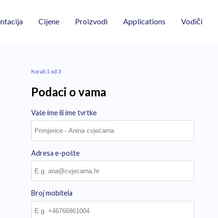
Vodiči
tacija
Cijene
Proizvodi
Applications
Korak 1 od 3
Podaci o vama
Vaše ime ili ime tvrtke
Adresa e-pošte
Broj mobitela