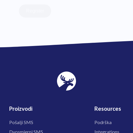
Register
Proizvodi
Resources
Pošalji SMS
Podrška
Dvosmjerni SMS
Integrations