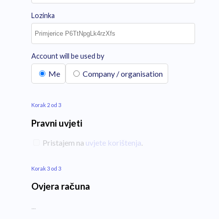
Lozinka
Account will be used by
Me
Company / organisation
Korak 2 od 3
Pravni uvjeti
Pristajem na
uvjete korištenja
.
Korak 3 od 3
Ovjera računa
...