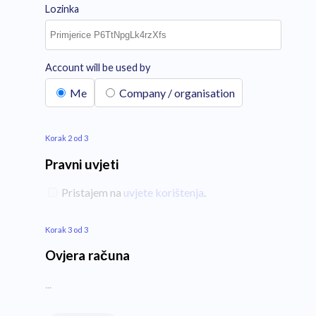
Lozinka
Account will be used by
Me
Company / organisation
Korak 2 od 3
Pravni uvjeti
Pristajem na
uvjete korištenja
.
Korak 3 od 3
Ovjera računa
...