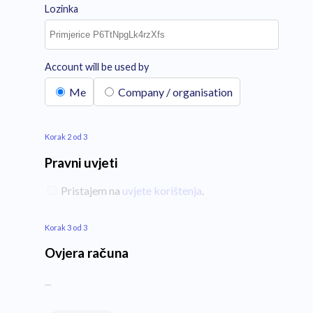
Lozinka
Account will be used by
Me
Company / organisation
Korak 2 od 3
Pravni uvjeti
Pristajem na
uvjete korištenja
.
Korak 3 od 3
Ovjera računa
...