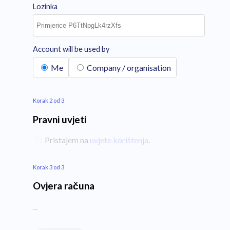
Lozinka
Account will be used by
Me
Company / organisation
Korak 2 od 3
Pravni uvjeti
Pristajem na
uvjete korištenja
.
Korak 3 od 3
Ovjera računa
...