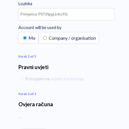
Lozinka
Account will be used by
Me
Company / organisation
Korak 2 od 3
Pravni uvjeti
Pristajem na
uvjete korištenja
.
Korak 3 od 3
Ovjera računa
...