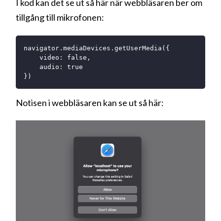
I kod kan det se ut så här när webbläsaren ber om
tillgång till mikrofonen:
navigator.mediaDevices.getUserMedia({

    video: false,

    audio: true

Notisen i webbläsaren kan se ut så här: