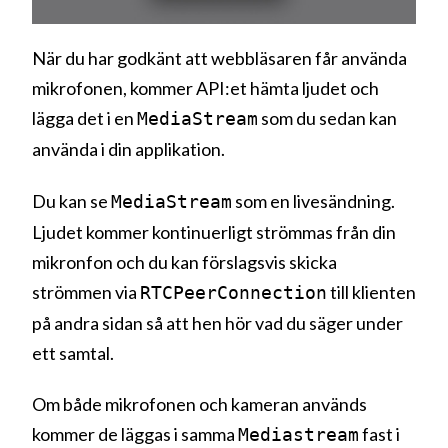
När du har godkänt att webbläsaren får använda
mikrofonen, kommer API:et hämta ljudet och
lägga det i en
som du sedan kan
MediaStream
använda i din applikation.
Du kan se
som en livesändning.
MediaStream
Ljudet kommer kontinuerligt strömmas från din
mikronfon och du kan förslagsvis skicka
strömmen via
till klienten
RTCPeerConnection
på andra sidan så att hen hör vad du säger under
ett samtal.
Om både mikrofonen och kameran används
kommer de läggas i samma
fast i
Mediastream