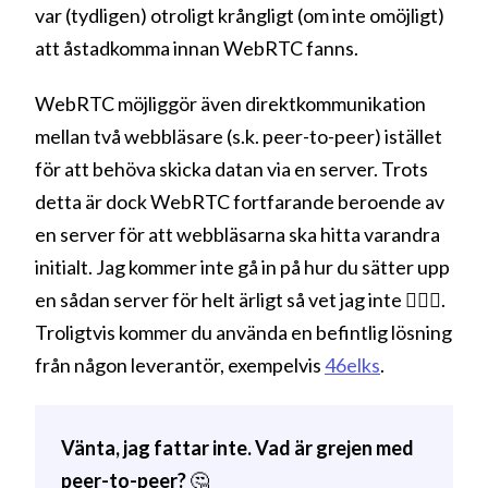
var (tydligen) otroligt krångligt (om inte omöjligt)
att åstadkomma innan WebRTC fanns.
WebRTC möjliggör även direktkommunikation
mellan två webbläsare (s.k. peer-to-peer) istället
för att behöva skicka datan via en server. Trots
detta är dock WebRTC fortfarande beroende av
en server för att webbläsarna ska hitta varandra
initialt. Jag kommer inte gå in på hur du sätter upp
en sådan server för helt ärligt så vet jag inte 🤷🏻‍♀️.
Troligtvis kommer du använda en befintlig lösning
från någon leverantör, exempelvis
46elks
.
Vänta, jag fattar inte. Vad är grejen med
peer-to-peer?
🤔